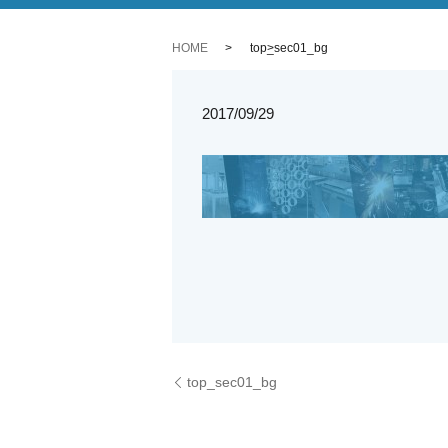
HOME
top_sec01_bg
2017/09/29
top_sec01_bg