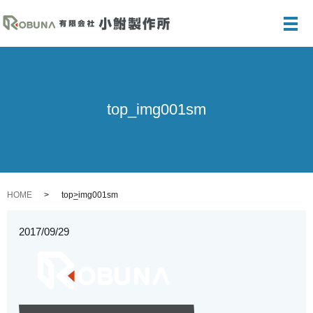
メ
top_img001sm
HOME
top_img001sm
2017/09/29