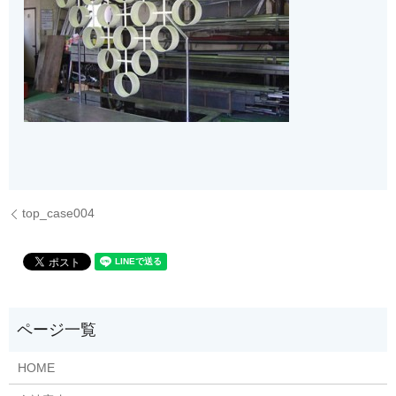
top_case004
HOME