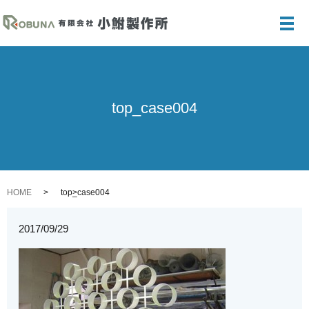
メ
top_case004
HOME
top_case004
2017/09/29