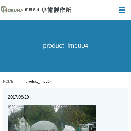
メ
product_img004
HOME
product_img004
2017/09/29