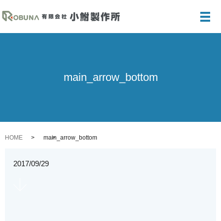
メ
main_arrow_bottom
HOME
main_arrow_bottom
2017/09/29